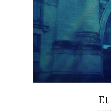
Et
30 octob