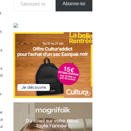
Abonne-toi
r.
e.
as
es
el
a-
se
la
ui