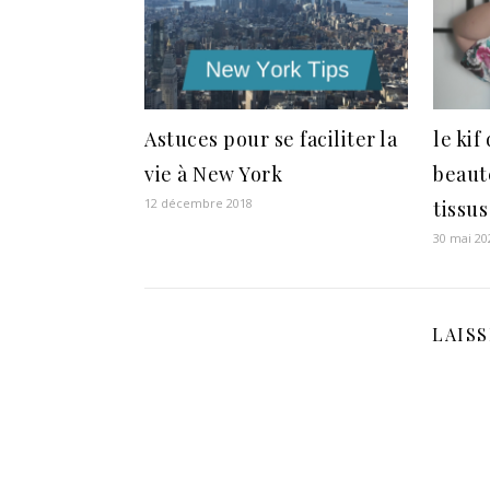
Astuces pour se faciliter la
le ki
vie à New York
beaut
12 décembre 2018
tissus
30 mai 20
LAIS