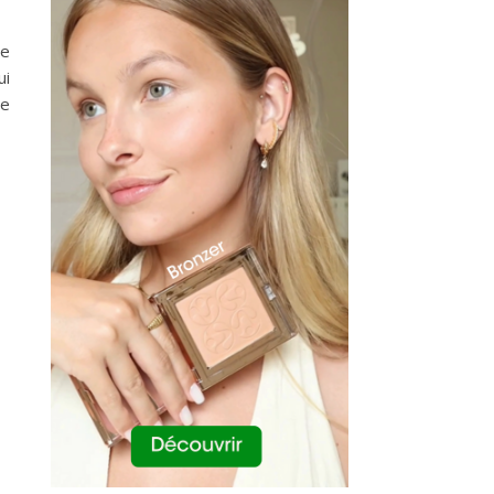
re
ui
ue