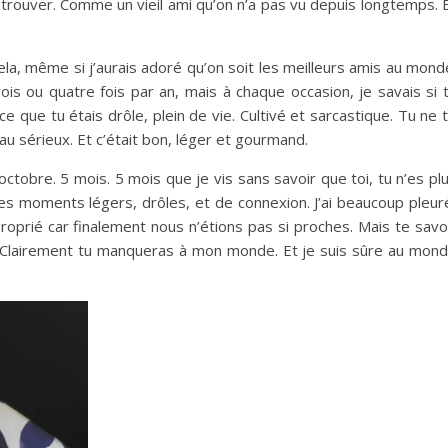
retrouver. Comme un vieil ami qu’on n’a pas vu depuis longtemps. 
ela, même si j’aurais adoré qu’on soit les meilleurs amis au mond
trois ou quatre fois par an, mais à chaque occasion, je savais si 
 que tu étais drôle, plein de vie. Cultivé et sarcastique. Tu ne 
u sérieux. Et c’était bon, léger et gourmand.
 octobre. 5 mois. 5 mois que je vis sans savoir que toi, tu n’es pl
 ces moments légers, drôles, et de connexion. J’ai beaucoup pleur
roprié car finalement nous n’étions pas si proches. Mais te savo
ce. Clairement tu manqueras à mon monde. Et je suis sûre au mon