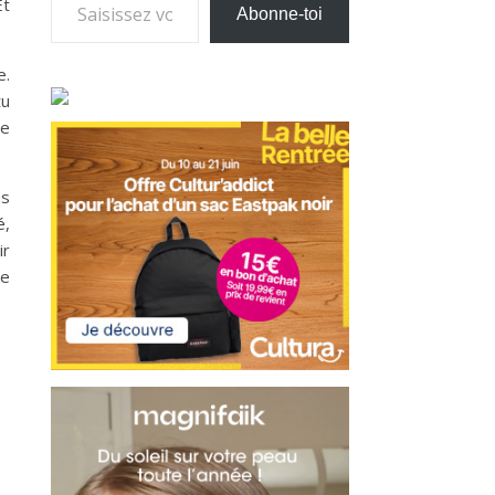
Et
Abonne-toi
e.
tu
te
us
é,
ir
de