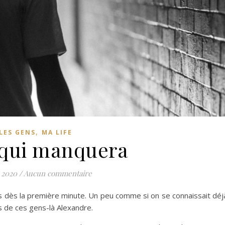
,
LES GENS
MA LIFE
 qui manquera
l 2020
/
Aucun commentaire
és dès la première minute. Un peu comme si on se connaissait déj
s de ces gens-là Alexandre.