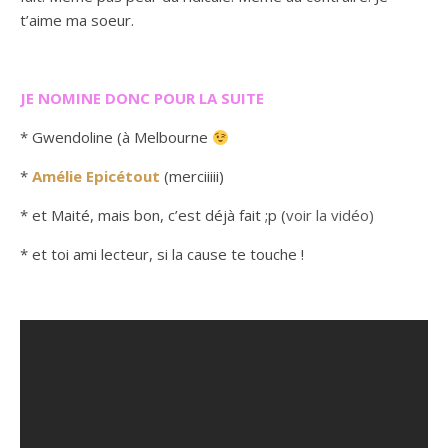
t’aime ma soeur.
JE NOMINE DONC POUR LA SUITE
* Gwendoline (à Melbourne
*
Amélie Epicétout
(merciiiii)
* et Maité, mais bon, c’est déjà fait ;p (
voir la vidéo)
* et toi ami lecteur, si la cause te touche !