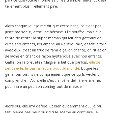
part ce que tout le monde sait : les tremblements. Et c’est
tellement plus. Tellement pire.
Alors chaque jour je me dit que cette nana, ce n’est pas
juste ma soeur, c’est une héroine. Elle souffre, mais elle
tente de rester la super maman qui fait des gâteaux de
ouf à ses enfants, les amène au Reptile Parc, et fait la folle
avec eux (c’est un truc de famille ça, on chante, on rit et on
se lache en criant de façon hystérique avec nos enfants.
Gaffe, on l’a breveté). Malgré le fait que parfois,
elle se
sent seule, là-bas, à l’autre bout du monde.
Et que les
gens, parfois, ils ne comprennent que ce qu’ils veulent
comprendre… Alors elle s’est lancé le défi à elle-même,
pour faire un peu son coming-out de malade.
Alors oui, elle m’a défiée. Et bien évidemment oui, je l’ai
fait. Même pas peur du ridicule. Même au contraire. Je