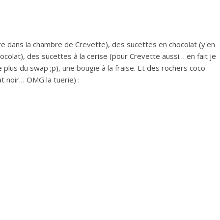
dre dans la chambre de Crevette), des sucettes en chocolat (y'en
colat), des sucettes à la cerise (pour Crevette aussi… en fait je
le plus du swap ;p)
, une
bougie à la fraise
. Et des rochers coco
t noir… OMG la tuerie) :