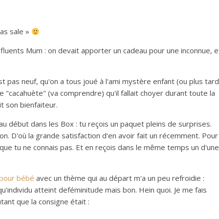
pas sale »
 Efluents Mum : on devait apporter un cadeau pour une inconnue, e
est pas neuf, qu'on a tous joué à l'ami mystère enfant (ou plus tard
 une "cacahuète" (va comprendre) qu'il fallait choyer durant toute la
t son bienfaiteur.
s au début dans les Box : tu reçois un paquet pleins de surprises.
non. D'où la grande satisfaction d'en avoir fait un récemment. Pour
 que tu ne connais pas. Et en reçois dans le même temps un d'une
 pour bébé
avec un thème qui au départ m'a un peu refroidie :
'individu atteint deféminitude mais bon. Hein quoi. Je me fais
tant que la consigne était :