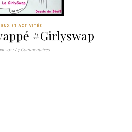
JEUX ET ACTIVITÉS
swappé #Girlyswap
ai 2014
/
7 Commentaires