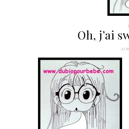
Oh, j’ai 
12 m