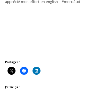
apprécié mon effort en english… #merciàtoi
Partager :
J’aime ça :