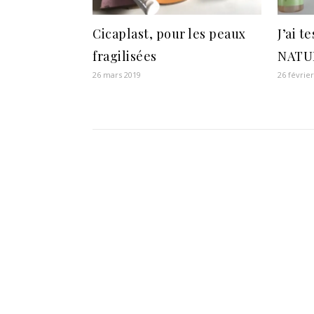
Cicaplast, pour les peaux
J’ai t
fragilisées
NATU
26 mars 2019
26 févrie