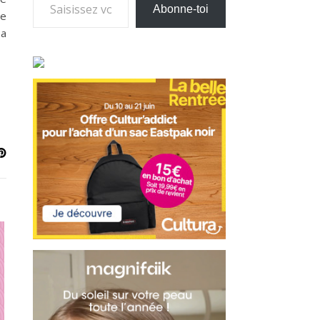
Abonne-toi
je
 a