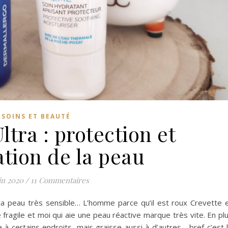
SOINS ET BEAUTÉ
ltra : protection et
tion de la peau
in 2020
/
11 Commentaires
la peau très sensible… L’homme parce qu’il est roux Crevette 
 fragile et moi qui aie une peau réactive marque très vite. En pl
le à certains endroits, mais graisse aussi à d’autres… bref c’est 