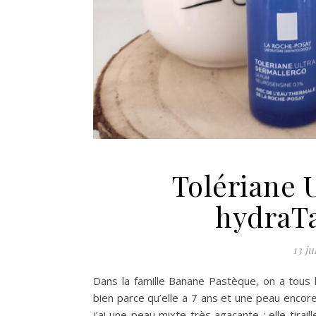
Tolériane U
hydraTa
13 ju
Dans la famille Banane Pastèque, on a tous 
bien parce qu’elle a 7 ans et une peau encore
j’ai une peau mixte très agaçante : elle tirail