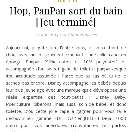
POUR BÉBÉ
Hop, PanPan sort du bain
[Jeu terminé]
24 juin 2014
/
61 Commentaires
Aujourd’hui, je gâte l’un d’entre vous, et votre bout de
chou, avec un lot vraiment craquant : une jolie cape en
éponge Panpan (90% coton et 10% polyester) et
accompagnée d’un sweet gant de toilette panpan-esque
itou #cutitude assumée ! Parce que au cas où tu ne le
saches pas encore, Disney accompagne les bébés depuis
leur plus jeune âge avec une marque qui a développée une
réelle expertise des tout-petits : Disney Baby.
Puériculture, biberons, mais aussi soin de bébé, et donc
toilette. D’où cette jolie cape à gagner pour vous faire
découvrir leur gamme. EDIT DU 1er JUILLET Déjà : 1000
merci pour vos anecdotes croustillantes (et parfois