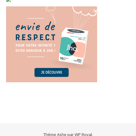
Thème Ashe par
WP Royal
.