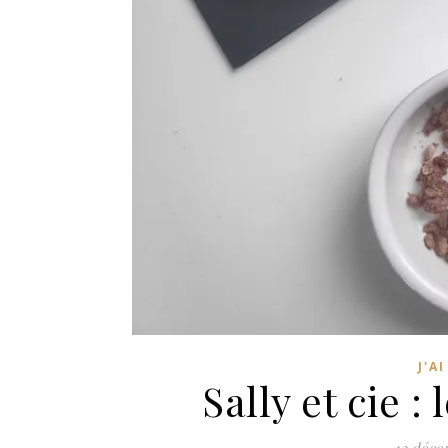
J'A
Sally et cie :
12 déce