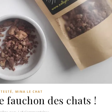
,
I TESTÉ
MINA LE CHAT
 le fauchon des chats !
mbre 2021
/
18 Commentaires