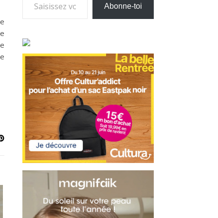
Abonne-toi
ne
re
te
ue