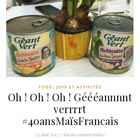
,
FOOD
JEUX ET ACTIVITÉS
Oh ! Oh ! Oh ! Géééannnnt
verrrrt
#40ansMaïsFrancais
12 mai 2017
/
Aucun commentaire