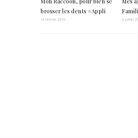
Mon Raccoon, pour bien se
Mes a
brosser les dents #Appli
Famili
16 février 2016
5 juillet 