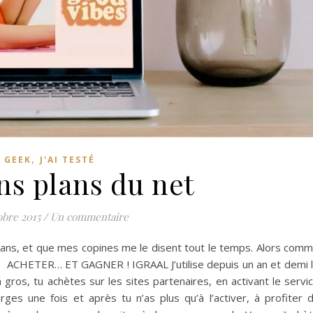
,
GEEK
J'AI TESTÉ
ns plans du net
obre 2015
/
Un commentaire
lans, et que mes copines me le disent tout le temps. Alors com
ACHETER… ET GAGNER ! IGRAAL J’utilise depuis un an et demi 
n gros, tu achètes sur les sites partenaires, en activant le servi
harges une fois et après tu n’as plus qu’à l’activer, à profiter 