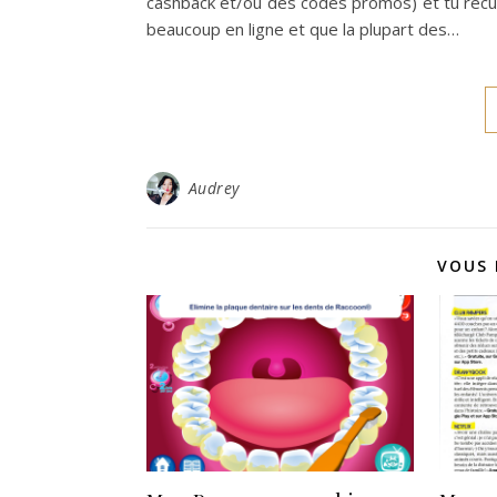
cashback et/ou des codes promos) et tu récu
beaucoup en ligne et que la plupart des…
Audrey
VOUS 