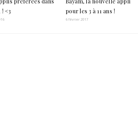
pplis préférées dans
Bayam, la nouvelle appli
 ! <3
pour les 3 à 11 ans !
2016
6 février 2017