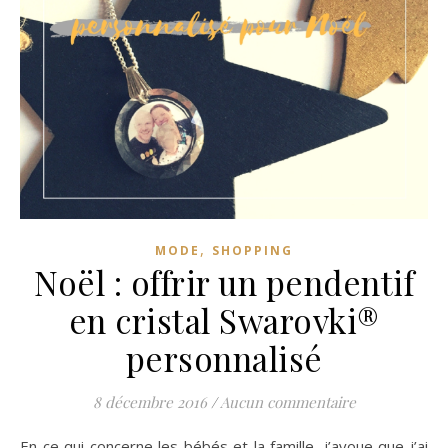
,
MODE
SHOPPING
Noël : offrir un pendentif
en cristal Swarovki®
personnalisé
8 décembre 2016
/
Aucun commentaire
En ce qui concerne les bébés et la famille, j’avoue que j’ai