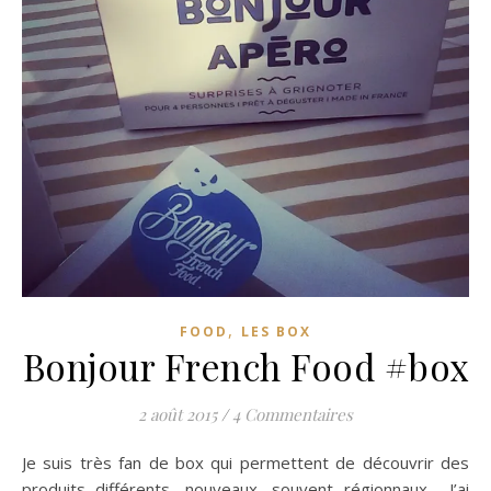
,
FOOD
LES BOX
Bonjour French Food #box
2 août 2015
/
4 Commentaires
Je suis très fan de box qui permettent de découvrir des
produits différents, nouveaux, souvent régionnaux… J’ai