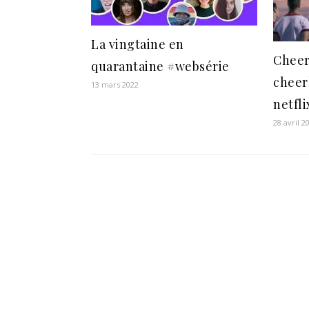
La vingtaine en
Cheer,
quarantaine #websérie
cheer
13 mars 2022
netfli
28 avril 2