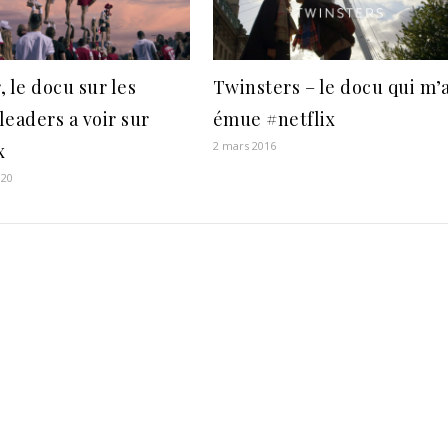
 le docu sur les
Twinsters – le docu qui m’
leaders a voir sur
émue #netflix
2 mars 2016
x
020