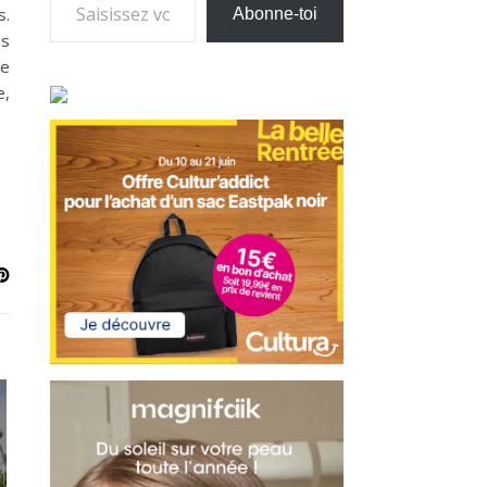
s.
Abonne-toi
is
ie
e,