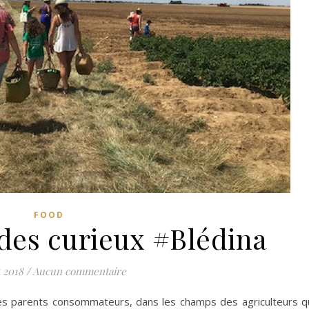
FOOD
 des curieux #Blédina
 2018
/
Aucun commentaire
des parents consommateurs, dans les champs des agriculteurs q