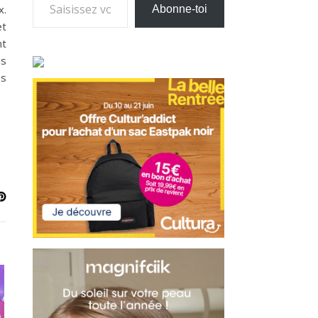
x.
Abonne-toi
et
nt
is
os