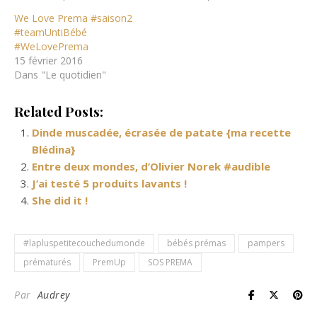
We Love Prema #saison2
#teamUntiBébé
‪#‎WeLovePrema‬
15 février 2016
Dans "Le quotidien"
Related Posts:
Dinde muscadée, écrasée de patate {ma recette
Blédina}
Entre deux mondes, d’Olivier Norek #audible
J’ai testé 5 produits lavants !
She did it !
#lapluspetitecouchedumonde
bébés prémas
pampers
prématurés
PremUp
SOS PREMA
Par
Audrey