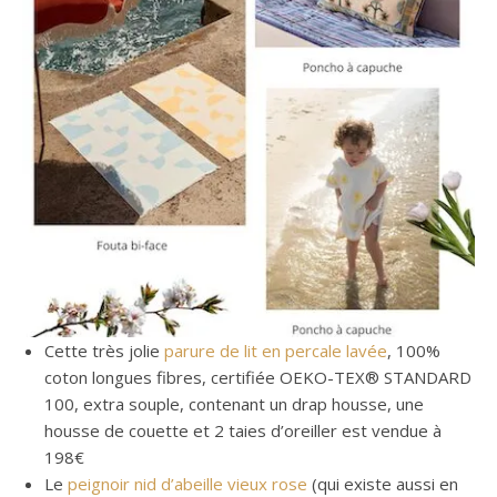
Cette très jolie
parure de lit en percale lavée
, 100%
coton longues fibres, certifiée OEKO-TEX® STANDARD
100, extra souple, contenant un drap housse, une
housse de couette et 2 taies d’oreiller est vendue à
198€
Le
peignoir nid d’abeille vieux rose
(qui existe aussi en