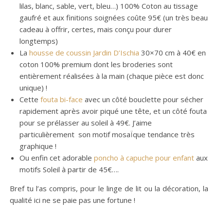
lilas, blanc, sable, vert, bleu…) 100% Coton au tissage
gaufré et aux finitions soignées coûte 95€ (un très beau
cadeau à offrir, certes, mais conçu pour durer
longtemps)
La
housse de coussin Jardin D’Ischia
30×70 cm à 40€ en
coton 100% premium dont les broderies sont
entièrement réalisées à la main (chaque pièce est donc
unique) !
Cette
fouta bi-face
avec un côté bouclette pour sécher
rapidement après avoir piqué une tête, et un côté fouta
pour se prélasser au soleil à 49€. J’aime
particulièrement son motif mosaÏque tendance très
graphique !
Ou enfin cet adorable
poncho à capuche pour enfant
aux
motifs Soleil à partir de 45€….
Bref tu l’as compris, pour le linge de lit ou la décoration, la
qualité ici ne se paie pas une fortune !