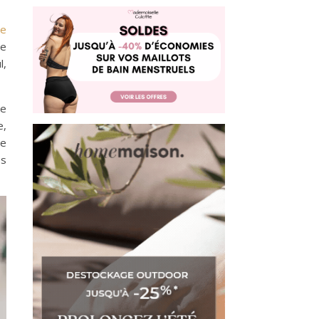
me
de
l,
de
e,
ne
es