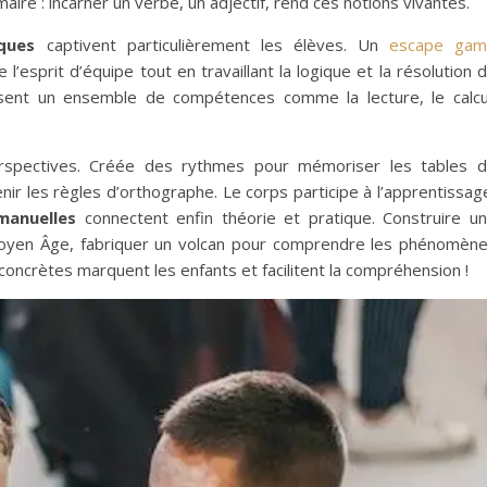
ire : incarner un verbe, un adjectif, rend ces notions vivantes.
ques
captivent particulièrement les élèves. Un
escape ga
l’esprit d’équipe tout en travaillant la logique et la résolution 
isent un ensemble de compétences comme la lecture, le calcu
erspectives. Créée des rythmes pour mémoriser les tables 
nir les règles d’orthographe. Le corps participe à l’apprentissag
manuelles
connectent enfin théorie et pratique. Construire u
Moyen Âge, fabriquer un volcan pour comprendre les phénomèn
 concrètes marquent les enfants et facilitent la compréhension !