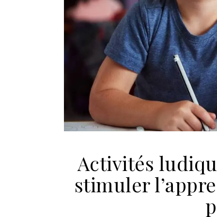
Activités ludiq
stimuler l’appr
p