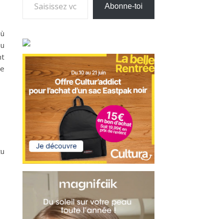
Abonne-toi
où
eu
nt
re
tu