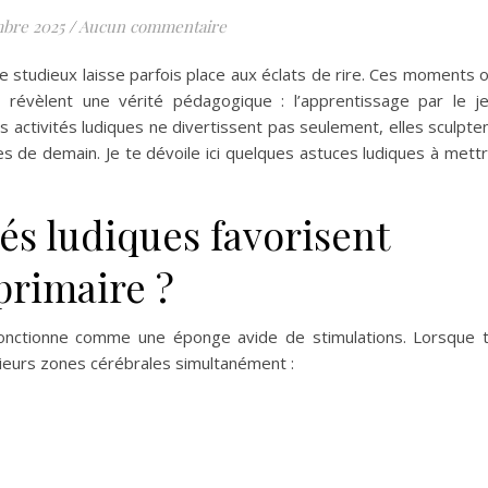
bre 2025
/
Aucun commentaire
ce studieux laisse parfois place aux éclats de rire. Ces moments 
, révèlent une vérité pédagogique : l’apprentissage par le j
es activités ludiques ne divertissent pas seulement, elles sculpte
es de demain. Je te dévoile ici quelques astuces ludiques à mett
tés ludiques favorisent
primaire ?
fonctionne comme une éponge avide de stimulations. Lorsque 
usieurs zones cérébrales simultanément :