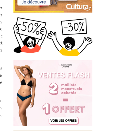
er
es
es
de
ec
et
rs
es
e
.
me
en
es
la