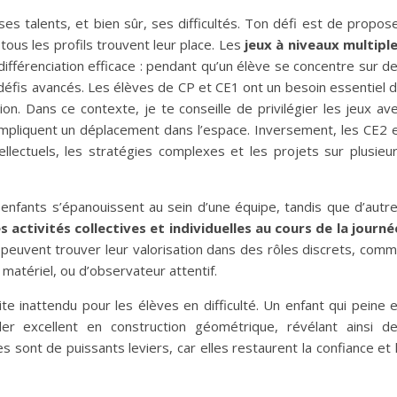
 talents, et bien sûr, ses difficultés. Ton défi est de propos
ous les profils trouvent leur place. Les
jeux à niveaux multipl
ifférenciation efficace : pendant qu’un élève se concentre sur d
éfis avancés. Les élèves de CP et CE1 ont un besoin essentiel 
on. Dans ce contexte, je te conseille de privilégier les jeux av
impliquent un déplacement dans l’espace. Inversement, les CE2 
llectuels, les stratégies complexes et les projets sur plusieu
s enfants s’épanouissent au sein d’une équipe, tandis que d’autr
s activités collectives et individuelles au cours de la journé
peuvent trouver leur valorisation dans des rôles discrets, com
matériel, ou d’observateur attentif.
te inattendu pour les élèves en difficulté. Un enfant qui peine 
er excellent en construction géométrique, révélant ainsi d
ont de puissants leviers, car elles restaurent la confiance et 