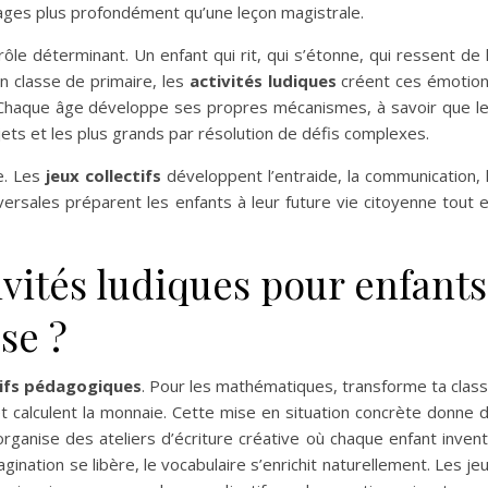
sages plus profondément qu’une leçon magistrale.
 déterminant. Un enfant qui rit, qui s’étonne, qui ressent de 
n classe de primaire, les
activités ludiques
créent ces émotio
ir. Chaque âge développe ses propres mécanismes, à savoir que l
ets et les plus grands par résolution de défis complexes.
e. Les
jeux collectifs
développent l’entraide, la communication, 
ersales préparent les enfants à leur future vie citoyenne tout 
ivités ludiques pour enfants
se ?
ifs pédagogiques
. Pour les mathématiques, transforme ta clas
 calculent la monnaie. Cette mise en situation concrète donne 
organise des ateliers d’écriture créative où chaque enfant inven
agination se libère, le vocabulaire s’enrichit naturellement. Les je