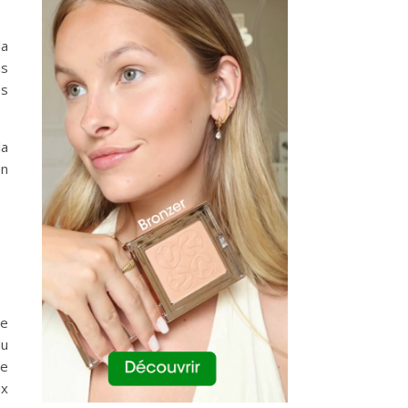
la
ns
es
la
en
se
du
te
ux