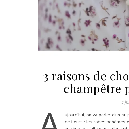
3 raisons de ch
champêtre p
2 ju
A
ujourd’hui, on va parler d’un su
de fleurs : les robes bohèmes 
un choix parfait pour celles qui