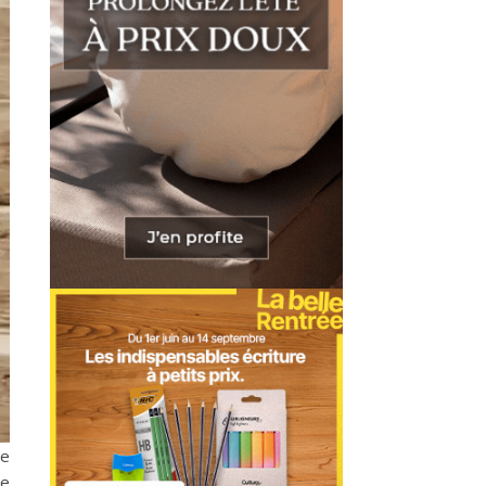
ue
ue