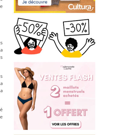
se
ls
ta
ns
es
ta
la
té
ne