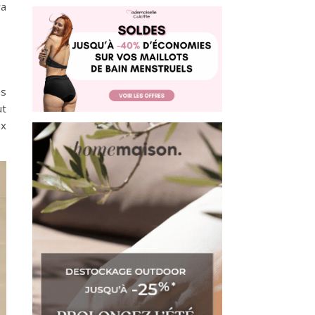
ra
es
ut
ux