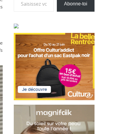
Abonne-toi
es
te
fs