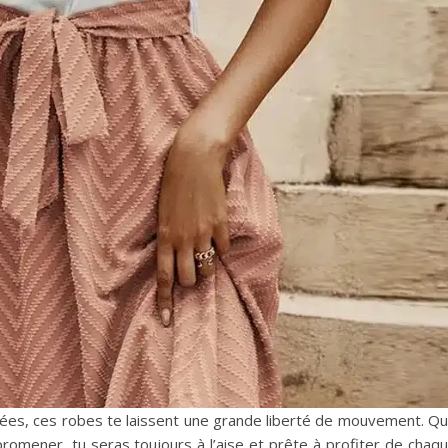
sées, ces robes te laissent une grande liberté de mouvement. Q
promener, tu seras toujours à l’aise et prête à profiter de chaq