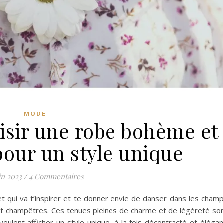
MODE
oisir une robe bohème et
our un style unique
in 2023
/
4 Commentaires
jet qui va t’inspirer et te donner envie de danser dans les cham
et champêtres. Ces tenues pleines de charme et de légèreté so
 veulent afficher un style unique, à la fois décontracté et élégan