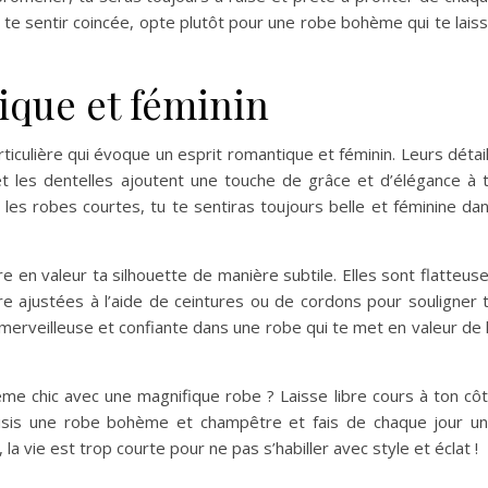
nt te sentir coincée, opte plutôt pour une robe bohème qui te lais
ique et féminin
iculière qui évoque un esprit romantique et féminin. Leurs détai
 et les dentelles ajoutent une touche de grâce et d’élégance à 
les robes courtes, tu te sentiras toujours belle et féminine da
e en valeur ta silhouette de manière subtile. Elles sont flatteus
e ajustées à l’aide de ceintures ou de cordons pour souligner 
s merveilleuse et confiante dans une robe qui te met en valeur de 
ème chic avec une magnifique robe ? Laisse libre cours à ton cô
Choisis une robe bohème et champêtre et fais de chaque jour u
, la vie est trop courte pour ne pas s’habiller avec style et éclat !