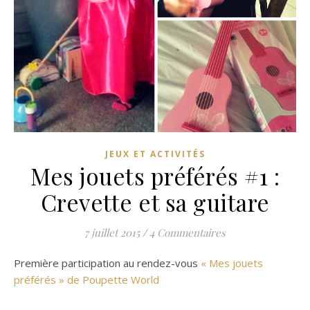
JEUX ET ACTIVITÉS
Mes jouets préférés #1 :
Crevette et sa guitare
7 juillet 2015
/
4 Commentaires
Première participation au rendez-vous
« Mes jouets
préférés » de Poupette World