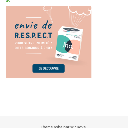
Thème Ashe par
WP Royal
.