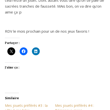
cela reste un jouet. Donc autant vous dire qu’on se paie de
sacrées tranches de fausseté. MAis bon, on va dire qu’on
aime ça :p
RDV le mois prochain pour un de nos jeux favoris !
Partager :
J’aime ça :
Similaire
Mes jouets préférés #3 : la
Mes jouets préférés #4 :