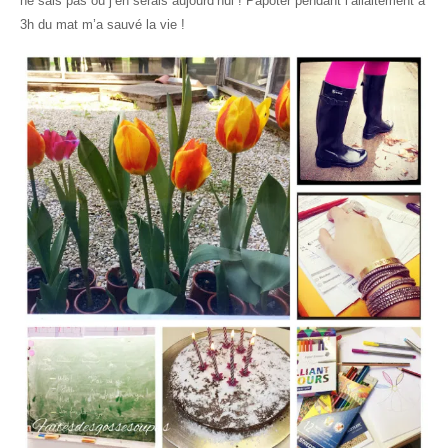
ne sais pas où j’en serais aujourd’hui ! Papoter pendant l’allaitement à
3h du mat m’a sauvé la vie !