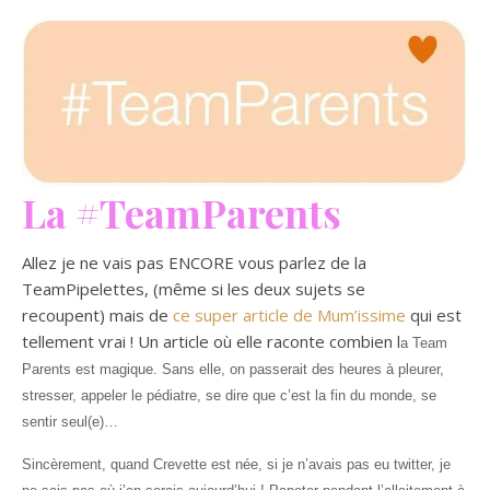
La #TeamParents
Allez je ne vais pas ENCORE vous parlez de la
TeamPipelettes, (même si les deux sujets se
recoupent) mais de
ce super article de Mum’issime
qui est
tellement vrai ! Un article où elle raconte combien l
a Team
Parents est magique. Sans elle, on passerait des heures à p
leurer,
s
tresser, a
ppeler le pédiatre, s
e dire que c’est la fin du monde, s
e
sentir seul(e)…
Sincèrement, quand Crevette est née, si je n’avais pas eu twitter, je