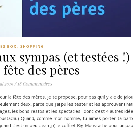
,
LES BOX
SHOPPING
ux sympas (et testées !)
 fête des pères
ai 2019
/
18 Commentaires
ur la fête des mères, je te propose, pour pas qu’il y aie de jalo
seulement deux, parce que j’ai pu les tester et les approuver ! Ma
es, les bons restos et les spectacles : donc c’est 4 autres idé
moustachu) Quand, comme mon homme, tu aimes porter ta bar
uand c’est un peu clean ;p) le coffret Big Moustache pour un pa