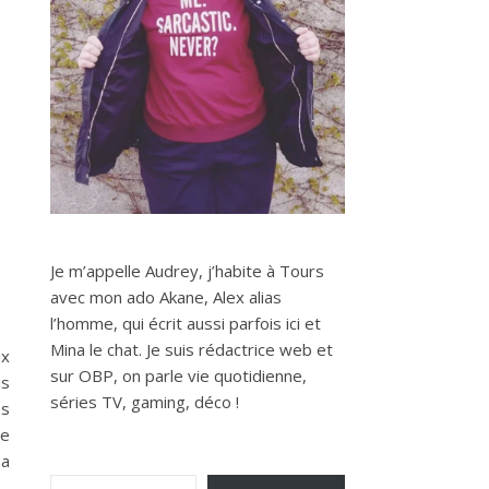
Je m’appelle Audrey, j’habite à Tours
avec mon ado Akane, Alex alias
l’homme, qui écrit aussi parfois ici et
Mina le chat. Je suis rédactrice web et
ux
sur OBP, on parle vie quotidienne,
is
séries TV, gaming, déco !
es
be
pa
Saisissez votre adresse e-mail…