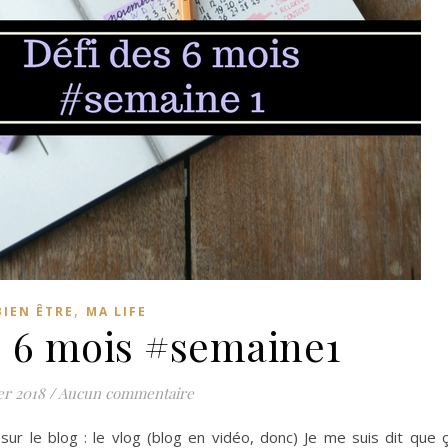
,
BIEN ÊTRE
MA LIFE
s 6 mois #semaine1
er 2018
/
Aucun commentaire
ur le blog : le vlog (blog en vidéo, donc) Je me suis dit que 