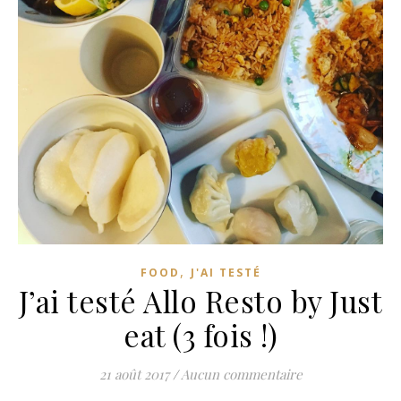
,
FOOD
J'AI TESTÉ
J’ai testé Allo Resto by Just
eat (3 fois !)
21 août 2017
/
Aucun commentaire