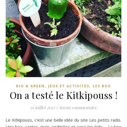
,
,
BIO & GREEN
JEUX ET ACTIVITÉS
LES BOX
On a testé le Kitkipouss !
21 juillet 2017
/
Aucun commentaire
Le Kitkipouss, c’est une belle idée du site Les petits radis.
Une box, certes, mais jardinière et pour les kids. La box