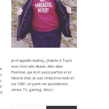
Je m’appelle Audrey, j’habite à Tours
avec mon ado Akane, Alex alias
de
l’homme, qui écrit aussi parfois ici et
is
Mina le chat. Je suis rédactrice web et
s,
sur OBP, on parle vie quotidienne,
ur
séries TV, gaming, déco !
nd
Saisissez votre adresse e-mail…