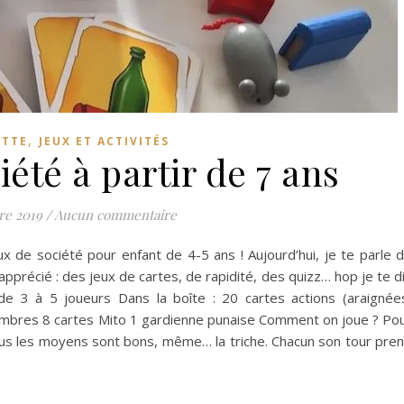
,
ETTE
JEUX ET ACTIVITÉS
iété à partir de 7 ans
re 2019
/
Aucun commentaire
x de société pour enfant de 4-5 ans ! Aujourd’hui, je te parle 
pprécié : des jeux de cartes, de rapidité, des quizz… hop je te d
de 3 à 5 joueurs Dans la boîte : 20 cartes actions (araignée
ombres 8 cartes Mito 1 gardienne punaise Comment on joue ? Po
ous les moyens sont bons, même… la triche. Chacun son tour pre