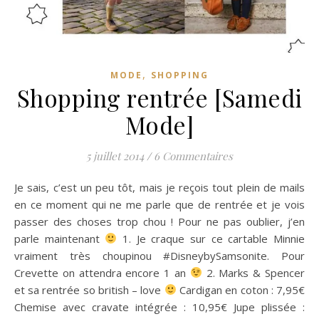
,
MODE
SHOPPING
Shopping rentrée [Samedi
Mode]
5 juillet 2014
/
6 Commentaires
Je sais, c’est un peu tôt, mais je reçois tout plein de mails
en ce moment qui ne me parle que de rentrée et je vois
passer des choses trop chou ! Pour ne pas oublier, j’en
parle maintenant
1. Je craque sur ce cartable Minnie
vraiment très choupinou #DisneybySamsonite. Pour
Crevette on attendra encore 1 an
2. Marks & Spencer
et sa rentrée so british – love
Cardigan en coton : 7,95€
Chemise avec cravate intégrée : 10,95€ Jupe plissée :