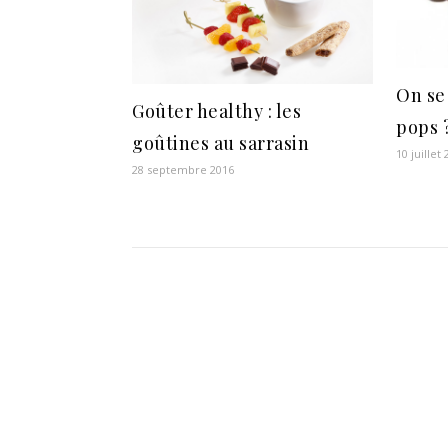
On se 
Goûter healthy : les
pops 
goûtines au sarrasin
10 juillet
28 septembre 2016