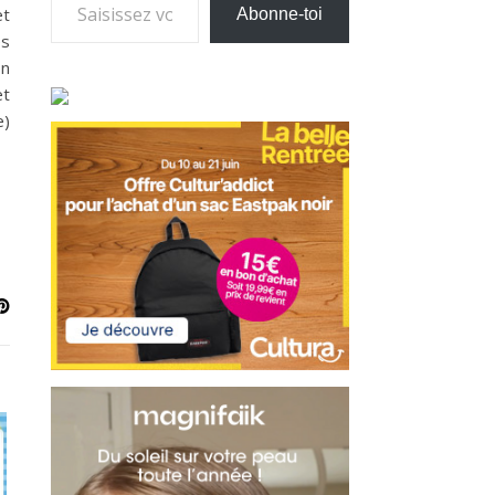
et
Abonne-toi
es
on
et
e)